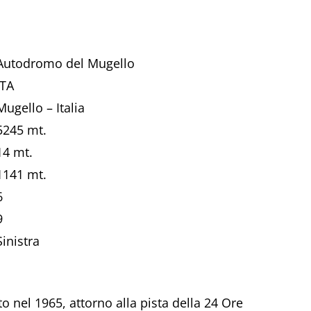
Autodromo del Mugello
ITA
Mugello – Italia
5245 mt.
14 mt.
1141 mt.
6
9
Sinistra
to nel 1965, attorno alla pista della 24 Ore