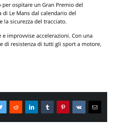
to per ospitare un Gran Premio del
a di Le Mans dal calendario del
 la sicurezza del tracciato.
ate e improvvise accelerazioni. Con una
e di resistenza di tutti gli sport a motore,
ok
Twitter
Reddit
LinkedIn
Tumblr
Pinterest
Vk
Email